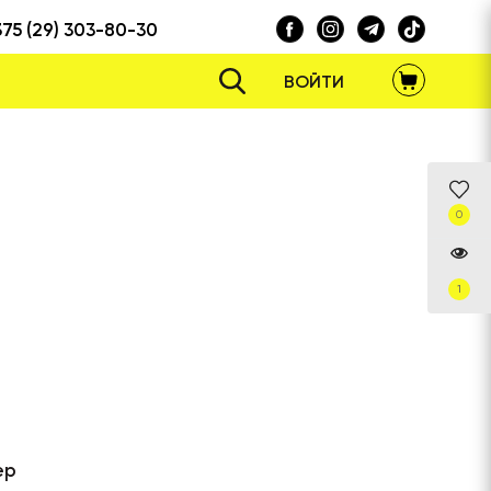
375 (29) 303-80-30
ВОЙТИ
0
1
ер