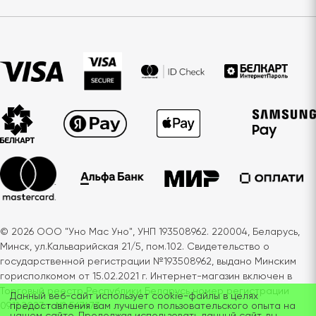
© 2026 ООО "Уно Мас Уно", УНП 193508962. 220004, Беларусь,
Минск, ул.Кальварийская 21/5, пом.102. Свидетельство о
государственной регистрации №193508962, выдано Минским
горисполкомом от 15.02.2021 г. Интернет-магазин включен в
Торговый реестр Республики Беларусь номер регистрации
Данный веб-сайт использует cookie-файлы в целях
09.11.2023 г. № 567473
предоставления вам лучшего пользовательского опыта на
нашем сайте. Продолжая использовать данный сайт, вы