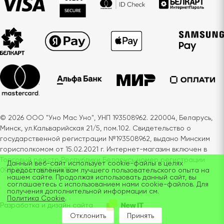
© 2026 ООО "Уно Мас Уно", УНП 193508962. 220004, Беларусь,
Минск, ул.Кальварийская 21/5, пом.102. Свидетельство о
государственной регистрации №193508962, выдано Минским
горисполкомом от 15.02.2021 г. Интернет-магазин включен в
Торговый реестр Республики Беларусь номер регистрации
Данный веб-сайт использует cookie-файлы в целях
09.11.2023 г. № 567473
предоставления вам лучшего пользовательского опыта на
нашем сайте. Продолжая использовать данный сайт, вы
соглашаетесь с использованием нами cookie-файлов. Для
получения дополнительной информации см.
Политика Cookie
.
Разработка и дизайн сайта
Отклонить
Принять