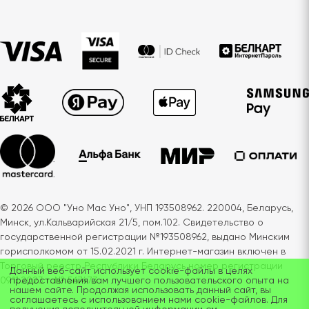
© 2026 ООО "Уно Мас Уно", УНП 193508962. 220004, Беларусь,
Минск, ул.Кальварийская 21/5, пом.102. Свидетельство о
государственной регистрации №193508962, выдано Минским
горисполкомом от 15.02.2021 г. Интернет-магазин включен в
Торговый реестр Республики Беларусь номер регистрации
Данный веб-сайт использует cookie-файлы в целях
предоставления вам лучшего пользовательского опыта на
09.11.2023 г. № 567473
нашем сайте. Продолжая использовать данный сайт, вы
соглашаетесь с использованием нами cookie-файлов. Для