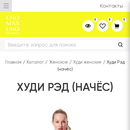
Контакты
0
0
0
Главная
/
Каталог
/
Женское
/
Худи женские
/
Худи Рэд
(начёс)
ХУДИ РЭД (НАЧЁС)