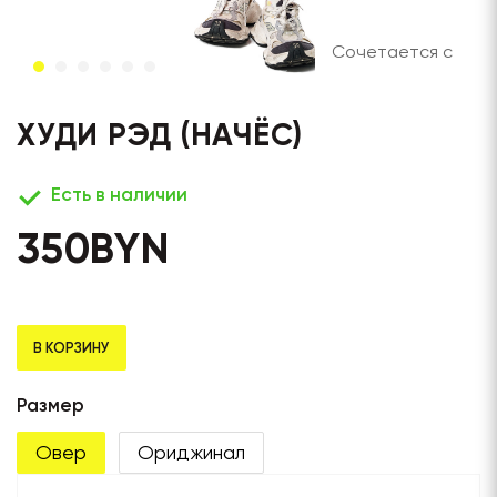
Сочетается с
ХУДИ РЭД (НАЧЁС)
Есть в наличии
350
BYN
В КОРЗИНУ
Размер
Овер
Ориджинал