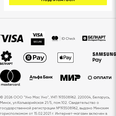
© 2026 ООО "Уно Мас Уно", УНП 193508962. 220004, Беларусь,
Минск, ул.Кальварийская 21/5, пом.102. Свидетельство о
государственной регистрации №193508962, выдано Минским
горисполкомом от 15.02.2021 г. Интернет-магазин включен в