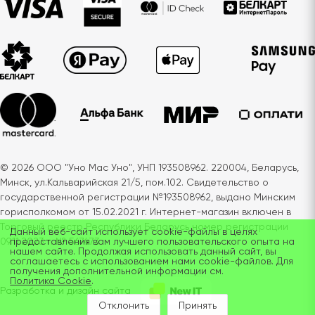
© 2026 ООО "Уно Мас Уно", УНП 193508962. 220004, Беларусь,
Минск, ул.Кальварийская 21/5, пом.102. Свидетельство о
государственной регистрации №193508962, выдано Минским
горисполкомом от 15.02.2021 г. Интернет-магазин включен в
Торговый реестр Республики Беларусь номер регистрации
Данный веб-сайт использует cookie-файлы в целях
предоставления вам лучшего пользовательского опыта на
09.11.2023 г. № 567473
нашем сайте. Продолжая использовать данный сайт, вы
соглашаетесь с использованием нами cookie-файлов. Для
получения дополнительной информации см.
Политика Cookie
.
Разработка и дизайн сайта
Отклонить
Принять